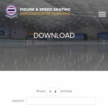
DOWNLOAD
Show
entries
Search: